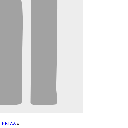
 FRIZZ
»