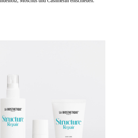
andelholz, Moschus und Cashmeran entschieden.