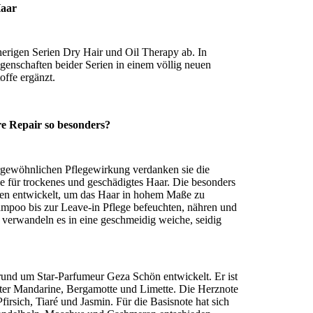
Haar
sherigen Serien Dry Hair und Oil Therapy ab. In
genschaften beider Serien in einem völlig neuen
offe ergänzt.
e Repair so besonders?
ergewöhnlichen Pflegewirkung verdanken sie die
ie für trockenes und geschädigtes Haar. Die besonders
den entwickelt, um das Haar in hohem Maße zu
mpoo bis zur Leave-in Pflege befeuchten, nähren und
d verwandeln es in eine geschmeidig weiche, seidig
und um Star-Parfumeur Geza Schön entwickelt. Er ist
oter Mandarine, Bergamotte und Limette. Die Herznote
irsich, Tiaré und Jasmin. Für die Basisnote hat sich